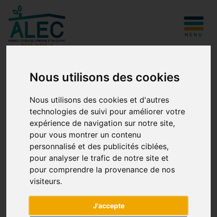
Skip to content
MENU
ALEC du Pays Messin
>
Actualités & Agenda
>
Top départ pour la
Nous utilisons des cookies
saison des balades thermographiques !
TOP DÉPART POUR LA SAISON
Nous utilisons des cookies et d'autres
DES BALADES
technologies de suivi pour améliorer votre
THERMOGRAPHIQUES !
expérience de navigation sur notre site,
pour vous montrer un contenu
personnalisé et des publicités ciblées,
pour analyser le trafic de notre site et
pour comprendre la provenance de nos
visiteurs.
J'accepte